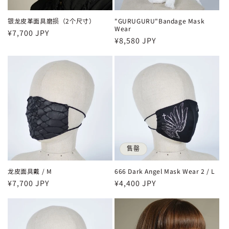
银龙皮革面具磨损（2个尺寸）
"GURUGURU"Bandage Mask
Wear
常
¥7,700 JPY
常
¥8,580 JPY
规
规
价
价
格
格
售罄
龙皮面具戴 / M
666 Dark Angel Mask Wear 2 / L
常
¥7,700 JPY
常
¥4,400 JPY
规
规
价
价
格
格