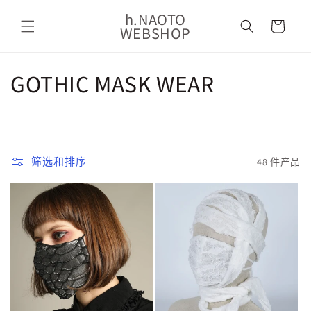
购
跳到内
h.NAOTO
容
物
WEBSHOP
车
收
GOTHIC MASK WEAR
藏
:
筛选和排序
48 件产品