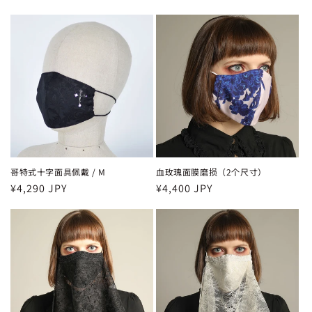
规
规
价
价
格
格
哥特式十字面具佩戴 / M
血玫瑰面膜磨损（2个尺寸）
常
¥4,290 JPY
常
¥4,400 JPY
规
规
价
价
格
格