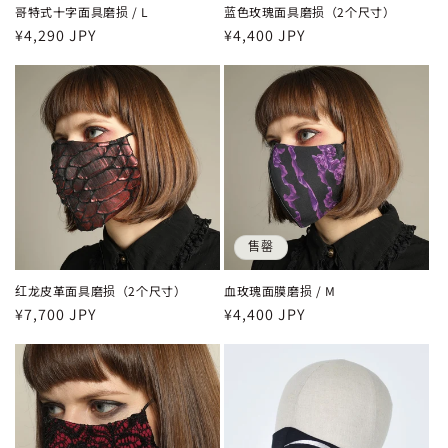
哥特式十字面具磨损 / L
蓝色玫瑰面具磨损（2个尺寸）
常
¥4,290 JPY
常
¥4,400 JPY
规
规
价
价
格
格
售罄
红龙皮革面具磨损（2个尺寸）
血玫瑰面膜磨损 / M
常
¥7,700 JPY
常
¥4,400 JPY
规
规
价
价
格
格