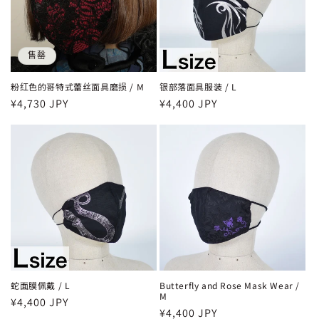
售罄
粉红色的哥特式蕾丝面具磨损 / M
银部落面具服装 / L
常
¥4,730 JPY
常
¥4,400 JPY
规
规
价
价
格
格
蛇面膜佩戴 / L
Butterfly and Rose Mask Wear /
M
常
¥4,400 JPY
常
¥4,400 JPY