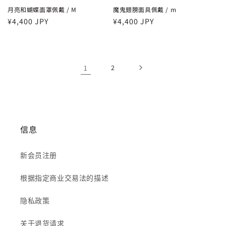
月亮和蝴蝶面罩佩戴 / M
魔鬼翅膀面具佩戴 / m
常
¥4,400 JPY
常
¥4,400 JPY
规
规
价
价
格
格
1
2
信息
新会员注册
根据指定商业交易法的描述
隐私政策
关于退货请求