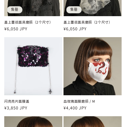
售罄
售罄
盖上蕾丝面具磨损（2个尺寸）
盖上蕾丝面具磨损（2个尺寸）
常
¥6,050 JPY
常
¥6,050 JPY
规
规
价
价
格
格
闪亮亮片面膜盖
血玫瑰面膜磨损 / M
常
¥3,850 JPY
常
¥4,400 JPY
规
规
价
价