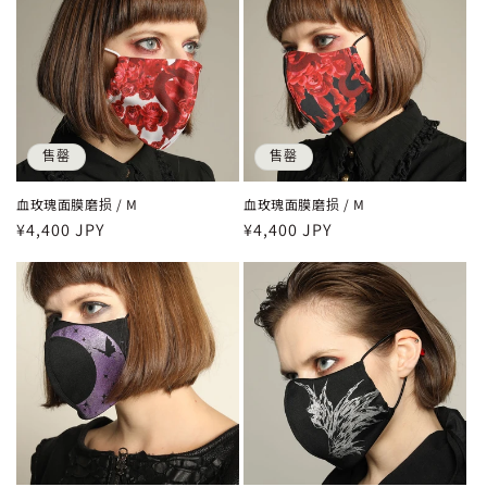
格
格
售罄
售罄
血玫瑰面膜磨损 / M
血玫瑰面膜磨损 / M
常
¥4,400 JPY
常
¥4,400 JPY
规
规
价
价
格
格