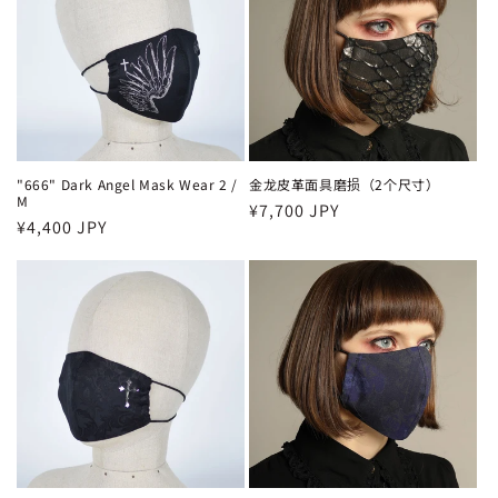
"666" Dark Angel Mask Wear 2 /
金龙皮革面具磨损（2个尺寸）
M
常
¥7,700 JPY
常
¥4,400 JPY
规
规
价
价
格
格