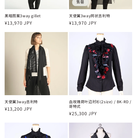
售罄
黑暗图案3way gillet
天使翼3way网状吉利特
常
¥13,970 JPY
常
¥13,970 JPY
规
规
价
价
格
格
天使翼3way吉利特
血玫瑰荷叶边衬衫(2size) / BK-RD /
哥特式
常
¥13,200 JPY
常
¥25,300 JPY
规
规
价
价
格
格