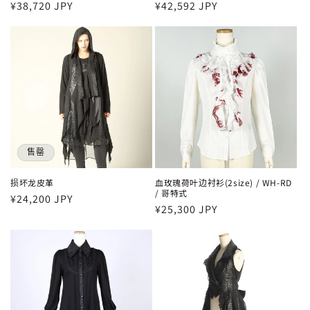
常
¥38,720 JPY
常
¥42,592 JPY
规
规
价
价
格
格
售罄
损坏龙皮革
血玫瑰荷叶边衬衫(2size) / WH-RD
/ 哥特式
常
¥24,200 JPY
常
¥25,300 JPY
规
规
价
价
格
格