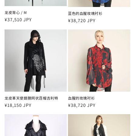
龙皮背心 / M
蓝色的血腥玫瑰衬衫
常
¥37,510 JPY
常
¥38,720 JPY
规
规
价
价
格
格
龙皮革天使翅膀网状连帽吉利特
血腥的玫瑰衬衫
常
¥18,150 JPY
常
¥38,720 JPY
规
规
价
价
格
格