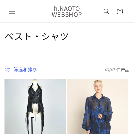
购
跳到内
h.NAOTO
容
物
WEBSHOP
车
收
ベスト・シャツ
藏
:
筛选和排序
46/47 件产品