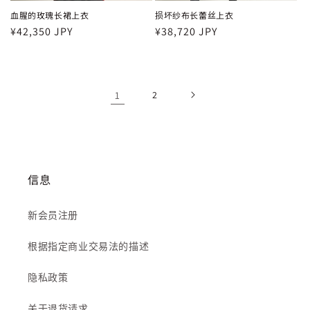
血腥的玫瑰长裙上衣
损坏纱布长蕾丝上衣
常
¥42,350 JPY
常
¥38,720 JPY
规
规
价
价
格
格
1
2
信息
新会员注册
根据指定商业交易法的描述
隐私政策
关于退货请求