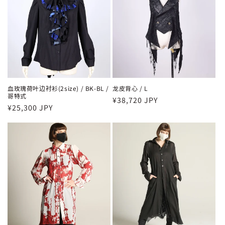
血玫瑰荷叶边衬衫(2size) / BK-BL /
龙皮背心 / L
哥特式
常
¥38,720 JPY
常
¥25,300 JPY
规
规
价
价
格
格