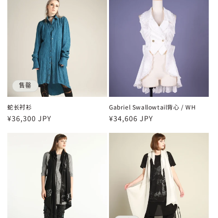
价
价
格
格
售罄
蛇长衬衫
Gabriel Swallowtail背心 / WH
常
¥36,300 JPY
常
¥34,606 JPY
规
规
价
价
格
格