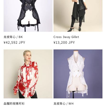
龙皮背心 / BK
Cross 3way Gillet
常
¥42,592 JPY
常
¥13,200 JPY
规
规
价
价
格
格
血腥的玫瑰衬衫
龙皮背心 / WH