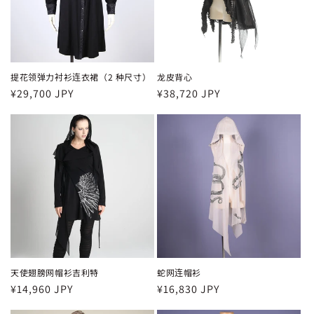
提花领弹力衬衫连衣裙（2 种尺寸）
龙皮背心
常
¥29,700 JPY
常
¥38,720 JPY
规
规
价
价
格
格
天使翅膀网帽衫吉利特
蛇网连帽衫
常
¥14,960 JPY
常
¥16,830 JPY
规
规