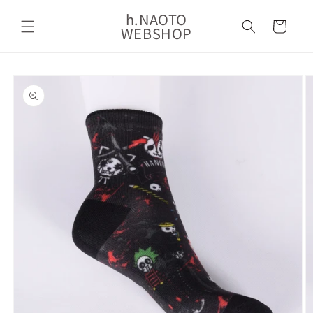
コンテ
カ
ンツに
h.NAOTO
ー
進む
WEBSHOP
ト
商品情
報にス
キップ