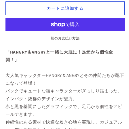
ANGRY
ANGRY
ALL
ALL
カートに追加する
Crew
Crew
Socks
Socks
の
の
数
数
別のお支払い方法
量
量
を
を
「HANGRY＆ANGRYと一緒に大胆に！足元から個性全
減
増
開！」
ら
や
す
す
大人気キャラクターHANGRY＆ANGRYとその仲間たちが靴下
になって登場！
パンクでキュートな猫キャラクターがぎっしり詰まった、
インパクト抜群のデザインが魅力。
赤と黒を基調にしたグラフィックで、足元から個性をアピ
ールできます。
伸縮性のある素材で快適な履き心地を実現し、カジュアル