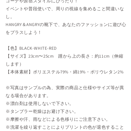
コーデや原宿スタイルにぴったり！
イベントや普段使いで、周りの視線を集めること間違いな
し。
HANGRY＆ANGRYの靴下で、あなたのファッションに遊び心
をプラスしよう！
【色】BLACK-WHITE-RED
【サイズ】23cm〜25cm 踵から上の長さ：約11cm（伸縮
します）
【本体素材】ポリエステル79%・綿19%・ポリウレタン2%
※写真はサンプルの為、実際の商品と仕様やサイズ等が異
なる場合があります。
※漂白剤は使用しないで下さい。
※タンブラー乾燥はお避け下さい。
※摩擦や汗、雨などによる色移りにご注意下さい。
※洗濯を繰り返すことによりプリントの色が退色すること