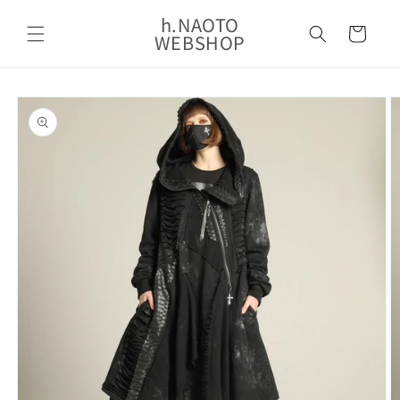
コンテ
カ
ンツに
h.NAOTO
ー
進む
WEBSHOP
ト
商品情
報にス
キップ