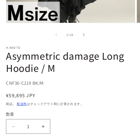
モ
ー
の
1
/
19
ダ
ル
で
H.NAOTO
Asymmetric damage Long
メ
デ
Hoodie / M
ィ
ア
(1)
(2
を
SKU:
CNF30-C219 BK/M
開
く
通
¥59,895 JPY
常
税込。
配送料
はチェックアウト時に計算されます。
価
数量
数
格
量
Asymmetric
Asymmetric
damage
damage