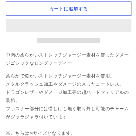
Long
Long
Hoodie
Hoodie
カートに追加する
/
/
M
M
の
の
数
数
量
量
を
を
中肉の柔らかいストレッチジャージー素材を使ったダメー
減
増
ジゴシックなロングフーディー
ら
や
す
す
柔らかで暖かいストレッチジャージー素材を使用。
メタルクラッシュ加工やダメージの入ったコートレス。
ドラゴンレザーやダメージ加工等の超ハードマテリアルの
装飾。
ファスナー部分には惜しげも無く取り外し可能のチャーム
がジャラジャラ付いています。
※こちらはMサイズとなります。